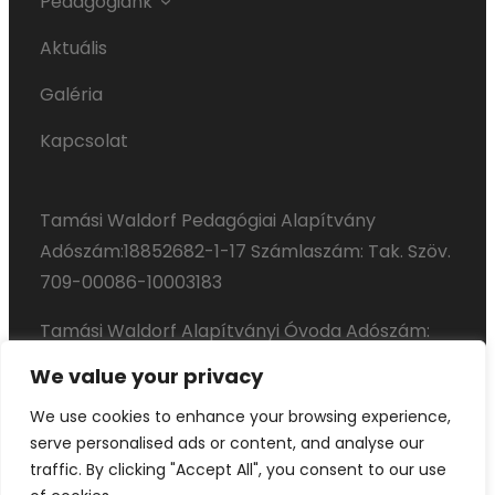
Pedagógiánk
Aktuális
Galéria
Kapcsolat
Tamási Waldorf Pedagógiai Alapítvány
Adószám:18852682-­1­-17 Számlaszám: Tak. Szöv.
709-00086-10003183
Tamási Waldorf Alapítványi Óvoda Adószám:
18856868-­1­-17 Számlaszám: Tak. Szöv. 709-
We value your privacy
00086-10003190
We use cookies to enhance your browsing experience,
serve personalised ads or content, and analyse our
traffic. By clicking "Accept All", you consent to our use