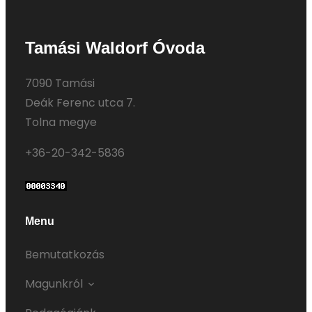
Tamási Waldorf Óvoda
7090 Tamási
Deák Ferenc utca 7.
Tolna megye
+36-20-342-5836
Menu
Bemutatkozás
Magunkról