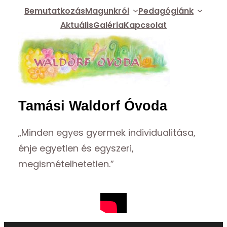
Bemutatkozás
Magunkról
Pedagógiánk
Aktuális
Galéria
Kapcsolat
Tamási Waldorf Óvoda
„Minden egyes gyermek individualitása,
énje egyetlen és egyszeri,
megismételhetetlen.”