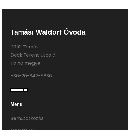
Tamási Waldorf Óvoda
7090 Tamási
Deák Ferenc utca 7.
Tolna megye
+36-20-342-5836
Menu
Bemutatkozás