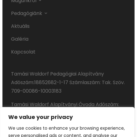
Magunkról
Pedagógiánk
Aktuális
Galéria
Kapcsolat
Tamási Waldorf Pedagógiai Alapítvány
Adószám:18852682-­1­-17 Számlaszám: Tak. Szöv.
709-00086-10003183
Tamási Waldorf Alapítványi Óvoda Adószám:
18856868-­1­-17 Számlaszám: Tak. Szöv. 709-
We value your privacy
00086-10003190
We use cookies to enhance your browsing experience,
serve personalised ads or content, and analyse our