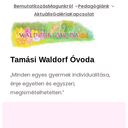
Ugrás
Bemutatkozás
Magunkról
Pedagógiánk
Aktuális
Galéria
Kapcsolat
a
tartalomhoz
Tamási Waldorf Óvoda
„Minden egyes gyermek individualitása,
énje egyetlen és egyszeri,
megismételhetetlen.”