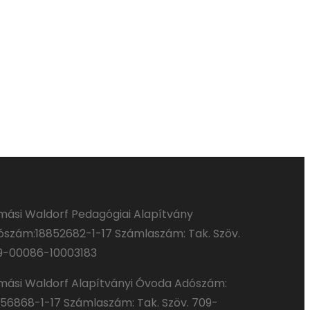
mási Waldorf Pedagógiai Alapítvány
szám:18852682-­1­-17 Számlaszám: Tak. Szöv.
9-00086-10003183
mási Waldorf Alapítványi Óvoda Adószám:
56868-­1­-17 Számlaszám: Tak. Szöv. 709-