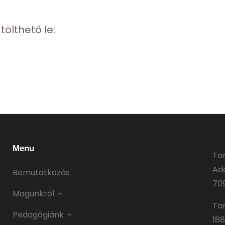
ölthető le:
Menu
Ta
Adó
Bemutatkozás
70
Magunkról
Ta
Pedagógiánk
188