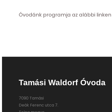
Óvodánk programja az alábbi linken t
Tamási Waldorf Óvoda
7090 Tamási
Deák Ferenc utca 7.