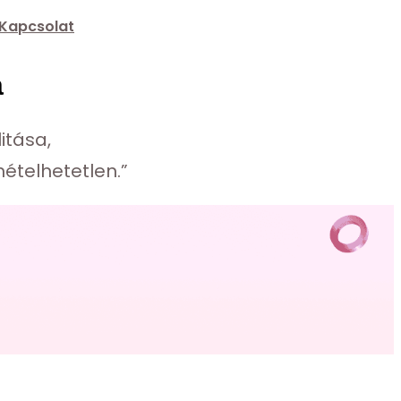
Kapcsolat
a
itása,
ételhetetlen.”