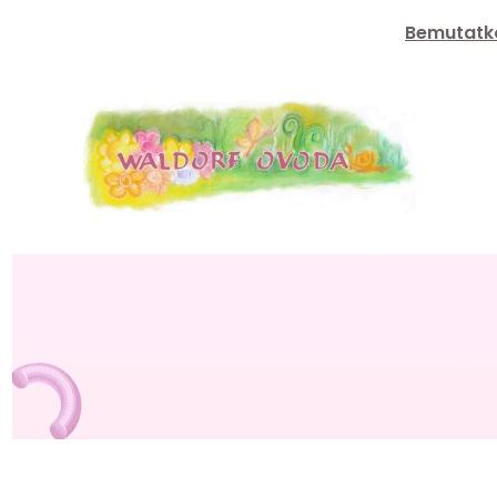
Ugrás
Bemutatk
a
tartalomhoz